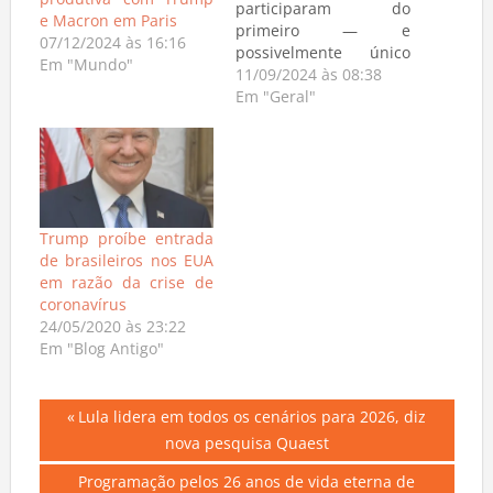
produtiva’ com Trump
participaram do
e Macron em Paris
primeiro — e
07/12/2024 às 16:16
possivelmente único
Em "Mundo"
—, debate para a
11/09/2024 às 08:38
presidência dos
Em "Geral"
Estados Unidos na
noite desta terça-feira
(10), realizado pela ABC
News, com
transmissão para todo
o Brasil ao vivo pela
Trump proíbe entrada
RECORD NEWS, com
de brasileiros nos EUA
tradução simultânea.
em razão da crise de
Essa foi a primeira vez
coronavírus
que o…
24/05/2020 às 23:22
Em "Blog Antigo"
Navegação
Previous
Lula lidera em todos os cenários para 2026, diz
Post:
nova pesquisa Quaest
de
Next
Programação pelos 26 anos de vida eterna de