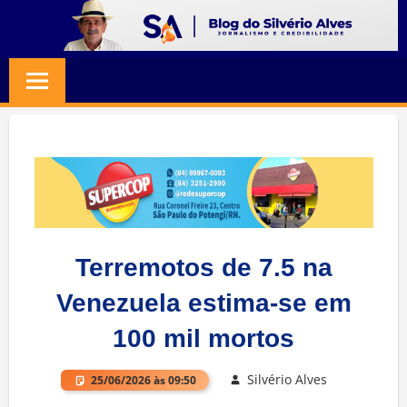
Skip
to
BLOG
Jornalismo
content
e
SILVERIO
Credibilidade
ALVES
Terremotos de 7.5 na
Venezuela estima-se em
100 mil mortos
Silvério Alves
25/06/2026 às 09:50