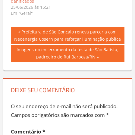
danificados
25/06/2026 às 15:21
Em "Geral"
Navegação
Previous
Prefeitura de São Gonçalo renova parceria com
Post:
Neoenergia Cosern para reforçar iluminação pública
de
Next
Imagens do encerramento da festa de São Batista,
Post
Post:
padroeiro de Rui Barbosa/RN
DEIXE SEU COMENTÁRIO
O seu endereço de e-mail não será publicado.
Campos obrigatórios são marcados com
*
Comentário
*