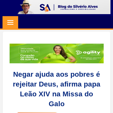
Skip
to
BLOG
Jornalismo
content
e
SILVERIO
Credibilidade
ALVES
Negar ajuda aos pobres é
rejeitar Deus, afirma papa
Leão XIV na Missa do
Galo