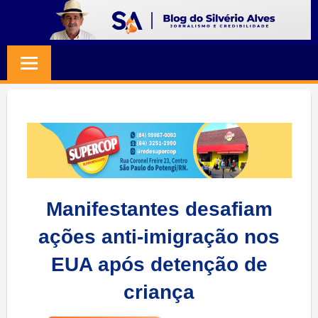
Skip
to
BLOG
Jornalismo
content
e
SILVERIO
Credibilidade
ALVES
Manifestantes desafiam
ações anti-imigração nos
EUA após detenção de
criança