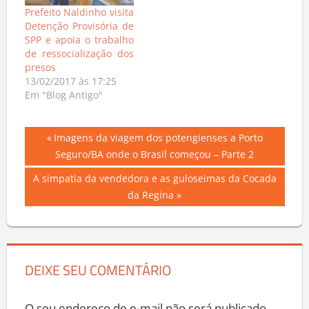
Prefeito Naldinho visita
Detenção Provisória de
SPP e apoia o trabalho
de ressocialização dos
presos
13/02/2017 às 17:25
Em "Blog Antigo"
Navegação
Previous
Imagens da viagem dos potengienses a Porto
Post:
Seguro/BA onde o Brasil começou – Parte 2
de
Next
A simpatia da vendedora e as guloseimas da Cocada
Post
Post:
da Regina
DEIXE SEU COMENTÁRIO
O seu endereço de e-mail não será publicado.