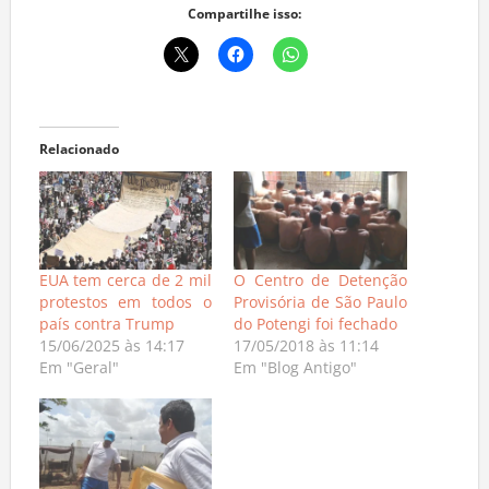
Compartilhe isso:
Relacionado
EUA tem cerca de 2 mil
O Centro de Detenção
protestos em todos o
Provisória de São Paulo
país contra Trump
do Potengi foi fechado
15/06/2025 às 14:17
17/05/2018 às 11:14
Em "Geral"
Em "Blog Antigo"