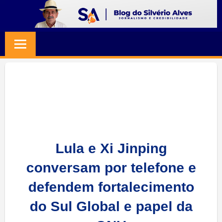
Skip
to
BLOG
Jornalismo
content
e
SILVERIO
Credibilidade
ALVES
Lula e Xi Jinping
conversam por telefone e
defendem fortalecimento
do Sul Global e papel da