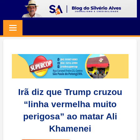
Skip
to
BLOG
Jornalismo
content
e
SILVERIO
Credibilidade
ALVES
Irã diz que Trump cruzou
“linha vermelha muito
perigosa” ao matar Ali
Khamenei