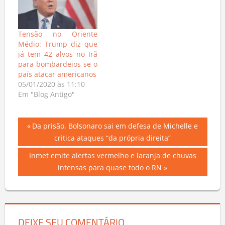
Tensão no Oriente
Médio: Trump diz que
já tem 42 alvos no Irã
para bombardeios se o
país atacar americanos
05/01/2020 às 11:10
Em "Blog Antigo"
Navegação
Previous
Da prisão, Bolsonaro sai em defesa de Michelle e
Post:
critica ataques “da própria direita”
de
Next
Inmet emite alertas vermelho e laranja de chuvas
Post
Post:
intensas para quase todo o RN
DEIXE SEU COMENTÁRIO