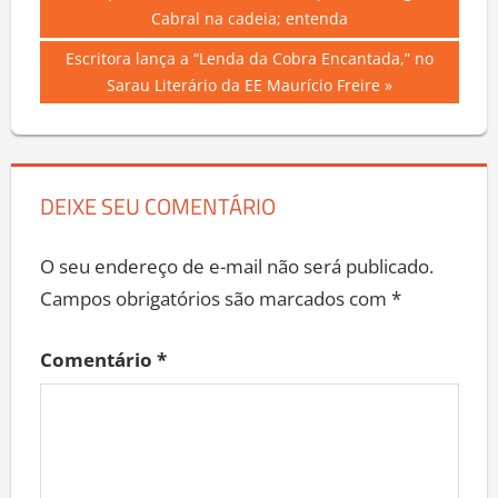
Navegação
Post:
Cabral na cadeia; entenda
de
Next
Escritora lança a “Lenda da Cobra Encantada,” no
Post
Post:
Sarau Literário da EE Maurício Freire
DEIXE SEU COMENTÁRIO
O seu endereço de e-mail não será publicado.
Campos obrigatórios são marcados com
*
Comentário
*