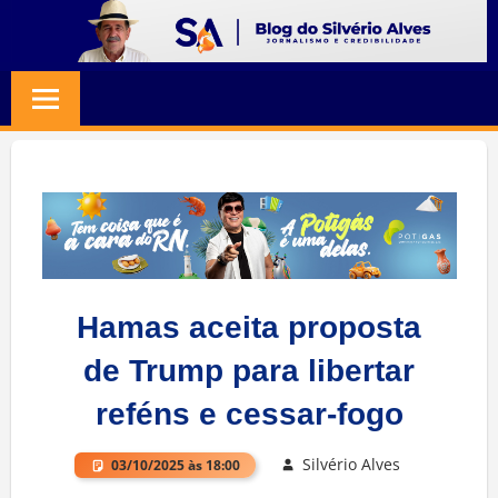
Skip
to
BLOG
Jornalismo
content
e
SILVERIO
Credibilidade
ALVES
Hamas aceita proposta
de Trump para libertar
reféns e cessar-fogo
Silvério Alves
03/10/2025 às 18:00