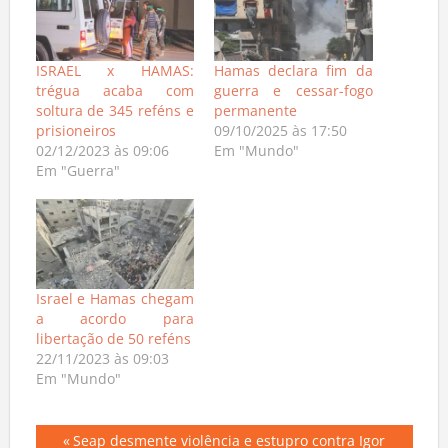
ISRAEL x HAMAS:
Hamas declara fim da
trégua acaba com
guerra e cessar-fogo
soltura de 345 reféns e
permanente
prisioneiros
09/10/2025 às 17:50
02/12/2023 às 09:06
Em "Mundo"
Em "Guerra"
Israel e Hamas chegam
a acordo para
libertação de 50 reféns
22/11/2023 às 09:03
Em "Mundo"
Previous
Seap desmente violência e estupro contra Igor