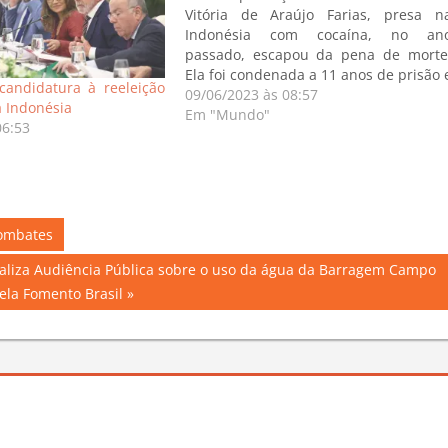
Vitória de Araújo Farias, presa n
Indonésia com cocaína, no an
passado, escapou da pena de morte
Ela foi condenada a 11 anos de prisão 
candidatura à reeleição
a uma multa de mais de R$ 300 mil. 
09/06/2023 às 08:57
à Indonésia
advogado Davi Lira da Silva, qu
Em "Mundo"
06:53
representa a família…
combates
 realiza Audiência Pública sobre o uso da água da Barragem Campo
ela Fomento Brasil