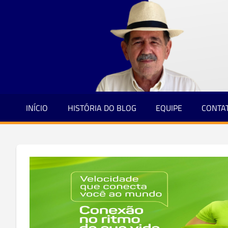
Jornalismo
Skip
e
to
Credibilidade
content
INÍCIO
HISTÓRIA DO BLOG
EQUIPE
CONTA