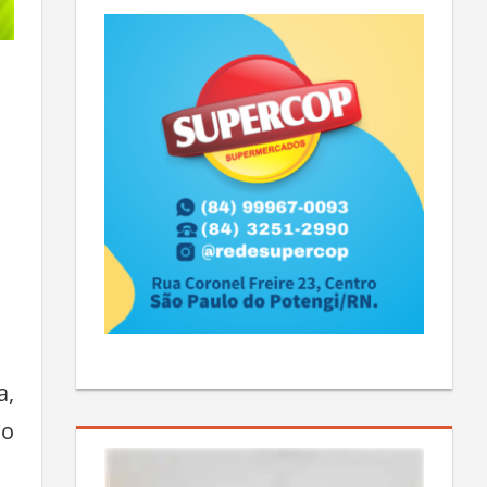
a,
no