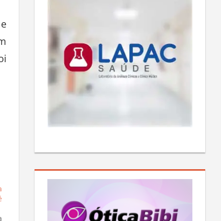
 e
am
oi
a
é
a