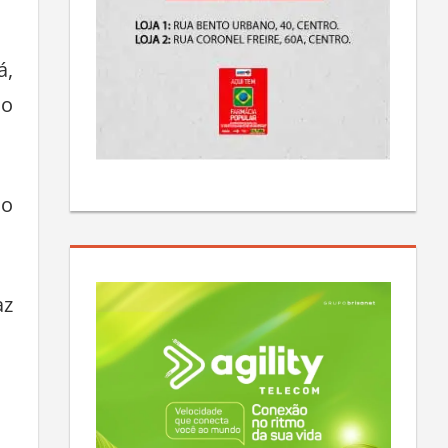
á,
 o
no
az