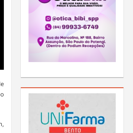
de
do
m,