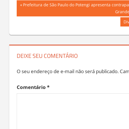
Navegação
Previous
Prefeitura de São Paulo do Potengi apresenta contrap
Post:
Grande
de
Ne
Di
Post
Pos
DEIXE SEU COMENTÁRIO
O seu endereço de e-mail não será publicado.
Cam
Comentário
*