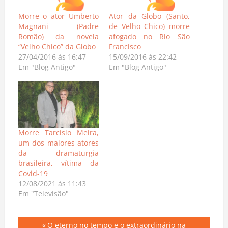
Morre o ator Umberto
Ator da Globo (Santo,
Magnani (Padre
de Velho Chico) morre
Romão) da novela
afogado no Rio São
“Velho Chico” da Globo
Francisco
27/04/2016 às 16:47
15/09/2016 às 22:42
Em "Blog Antigo"
Em "Blog Antigo"
Morre Tarcísio Meira,
um dos maiores atores
da dramaturgia
brasileira, vítima da
Covid-19
12/08/2021 às 11:43
Em "Televisão"
Previous
O eterno no tempo e o extraordinário na