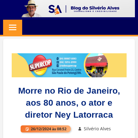
Skip
to
BLOG
Jornalismo
content
e
SILVERIO
Credibilidade
ALVES
Morre no Rio de Janeiro,
aos 80 anos, o ator e
diretor Ney Latorraca
Silvério Alves
26/12/2024 às 08:52