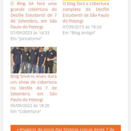
O Blog SA fará uma
O blog fará a cobertura
grande cobertura do
completa do Desfile
Desfile Estudantil de 7
Estudantil de São Paulo
de Setembro, em São
do Potengi
Paulo do Potengi
07/09/2015 às 18:24
07/09/2023 às 14:33
Em "Blog Antigo"
Em "Jornalismo"
Blog Silvério Alves dará
um show de cobertura
no Desfile do 7 de
Setembro, em São
Paulo do Potengi
06/09/2022 às 18:20
Em "Cobertura"
Previous
Imagens do início dos festejos cívicos deste 7 de