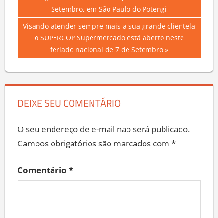
Navegação
Post:
Setembro, em São Paulo do Potengi
de
Next
Visando atender sempre mais a sua grande clientela
Post
Post:
o SUPERCOP Supermercado está aberto neste
feriado nacional de 7 de Setembro
DEIXE SEU COMENTÁRIO
O seu endereço de e-mail não será publicado.
Campos obrigatórios são marcados com
*
Comentário
*