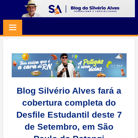
Skip
to
BLOG
Jornalismo
content
e
SILVERIO
Credibilidade
ALVES
Blog Silvério Alves fará a
cobertura completa do
Desfile Estudantil deste 7
de Setembro, em São