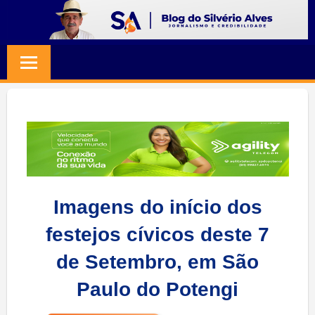
Skip
to
BLOG
Jornalismo
content
e
SILVERIO
Credibilidade
ALVES
Imagens do início dos
festejos cívicos deste 7
de Setembro, em São
Paulo do Potengi