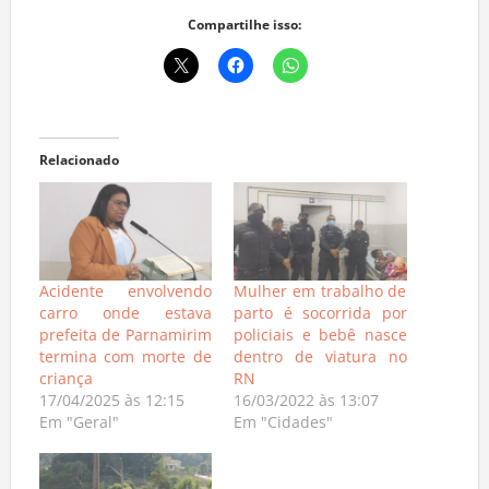
Compartilhe isso:
Relacionado
Acidente envolvendo
Mulher em trabalho de
carro onde estava
parto é socorrida por
prefeita de Parnamirim
policiais e bebê nasce
termina com morte de
dentro de viatura no
criança
RN
17/04/2025 às 12:15
16/03/2022 às 13:07
Em "Geral"
Em "Cidades"