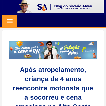
Skip
to
BLOG
Jornalismo
content
e
SILVERIO
Credibilidade
ALVES
Após atropelamento,
criança de 4 anos
reencontra motorista que
a socorreu e cena