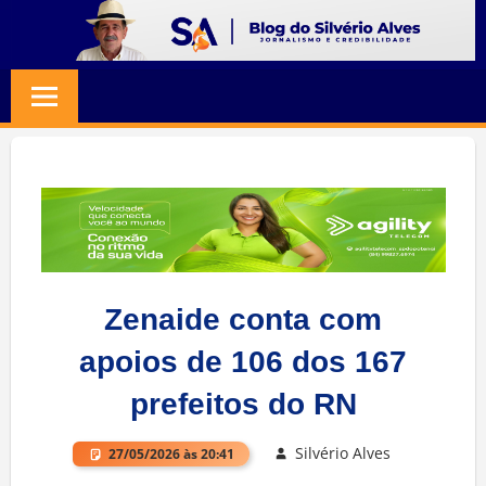
Skip
to
BLOG
Jornalismo
content
e
SILVERIO
Credibilidade
ALVES
Zenaide conta com
apoios de 106 dos 167
prefeitos do RN
Silvério Alves
27/05/2026 às 20:41