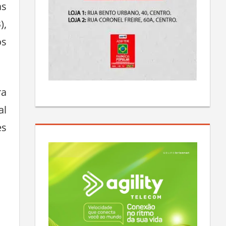
as
),
os
ra
al
es