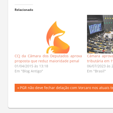
Relacionado
CCJ da Câmara dos Deputados aprova
Câmara aprova
proposta que reduz maioridade penal
tributária em 1
01/04/2015 às 13:18
06/07/2023 às 
Em "Blog Antigo"
Em "Brasil"
Navegação
Previous
PGR não deve fechar delação com Vorcaro nos atuais 
Post:
de
Post