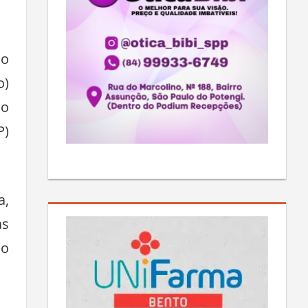
do
o)
do
P)
a,
as
do