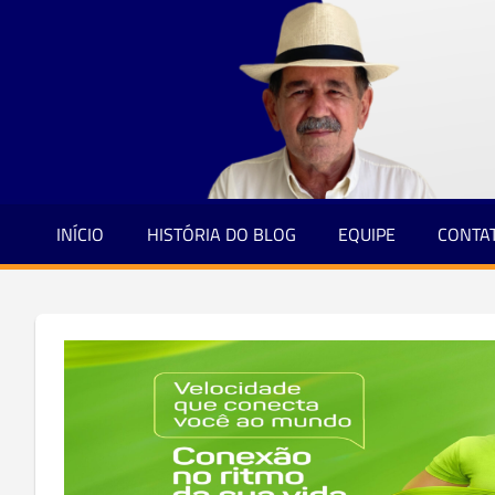
Jornalismo
Skip
e
to
Credibilidade
content
INÍCIO
HISTÓRIA DO BLOG
EQUIPE
CONTA