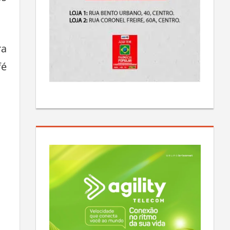
os
ra
fé