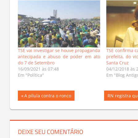
TSE vai investigar se houve propaganda
TSE confirma 
antecipada e abuso de poder em ato
prefeita, do v
do 7 de Setembro
Santa Cruz
16/09/2021 às 07:48
04/12/2018 às 
Em "Política"
Em "Blog Antig
Navegação
Previous
Next
A pílula contra o ronco
RN registra qu
Post:
Post:
de
Post
DEIXE SEU COMENTÁRIO