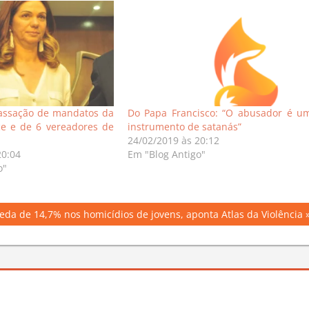
cassação de mandatos da
Do Papa Francisco: “O abusador é u
ice e de 6 vereadores de
instrumento de satanás”
24/02/2019 às 20:12
20:04
Em "Blog Antigo"
o"
eda de 14,7% nos homicídios de jovens, aponta Atlas da Violência