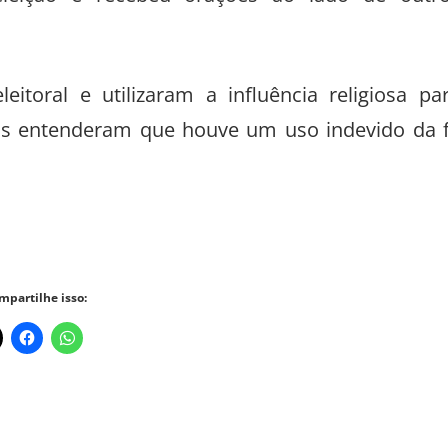
eleição e recebeu orações ao lado de outr
eitoral e utilizaram a influência religiosa pa
ros entenderam que houve um uso indevido da 
mpartilhe isso: