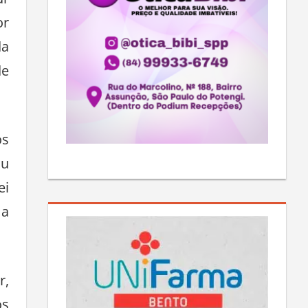
ar
or
da
de
os
ou
ei
 a
r,