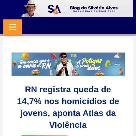
Skip
to
BLOG
Jornalismo
content
e
SILVERIO
Credibilidade
ALVES
RN registra queda de
14,7% nos homicídios de
jovens, aponta Atlas da
Violência