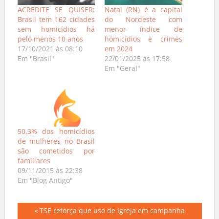
ACREDITE SE QUISER:
Natal (RN) é a capital
Brasil tem 162 cidades
do Nordeste com
sem homicídios há
menor índice de
pelo menos 10 anos
homicídios e crimes
17/10/2021 às 08:10
em 2024
Em "Brasil"
22/01/2025 às 17:58
Em "Geral"
50,3% dos homicídios
de mulheres no Brasil
são cometidos por
familiares
09/11/2015 às 22:38
Em "Blog Antigo"
Navegação
Previous
TSE reforça que uso de igreja em campanha