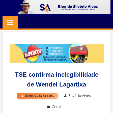
Skip
to
BLOG
Jornalismo
content
e
SILVERIO
Credibilidade
ALVES
TSE confirma inelegibilidade
de Wendel Lagartixa
Silvério Alves
23/03/2023 às 12:52
Geral
Deixe um comentário