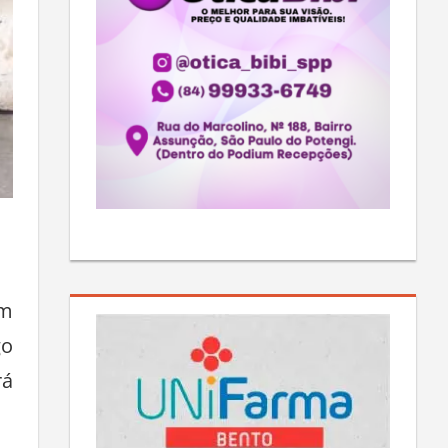
em
go
rá