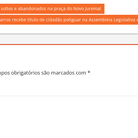
s soltos e abandonados na praça do Novo Juremal
Barros recebe título de cidadão potiguar na Assembleia Legislativa
pos obrigatórios são marcados com
*