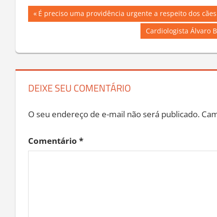
Navegação
Previous
É preciso uma providência urgente a respeito dos cãe
Post:
de
Next
Cardiologista Álvaro 
Post:
Post
DEIXE SEU COMENTÁRIO
O seu endereço de e-mail não será publicado.
Cam
Comentário
*