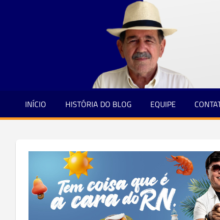
Jornalismo
Skip
e
to
Credibilidade
content
INÍCIO
HISTÓRIA DO BLOG
EQUIPE
CONTA