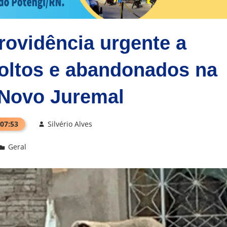
rovidência urgente a
soltos e abandonados na
 Novo Juremal
 07:53
Silvério Alves
Geral