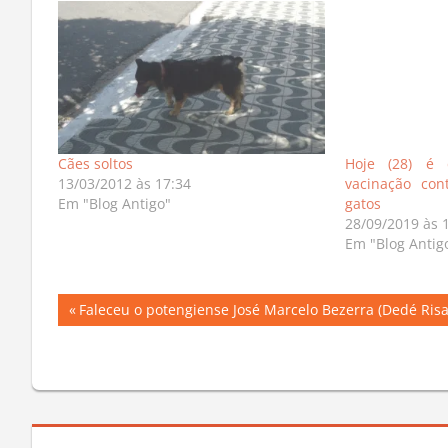
Cães soltos
Hoje (28) é
13/03/2012 às 17:34
vacinação con
Em "Blog Antigo"
gatos
28/09/2019 às 
Em "Blog Antig
Navegação
Previous
Faleceu o potengiense José Marcelo Bezerra (Dedé Ris
Post:
de
Post