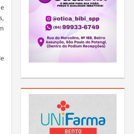
 e
s,
am
de