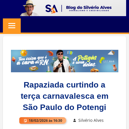
Skip
to
BLOG
Jornalismo
content
e
SILVERIO
Credibilidade
ALVES
Rapaziada curtindo a
terça carnavalesca em
São Paulo do Potengi
Silvério Alves
18/02/2026 às 16:30