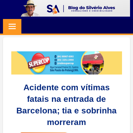
Skip
to
BLOG
Jornalismo
content
e
SILVERIO
Credibilidade
ALVES
Acidente com vítimas
fatais na entrada de
Barcelona; tia e sobrinha
morreram