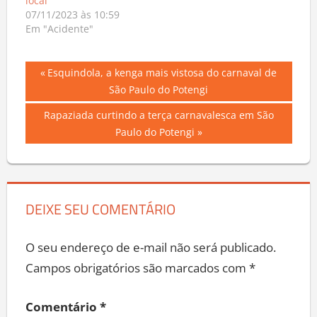
local
07/11/2023 às 10:59
Em "Acidente"
Navegação
Previous
Esquindola, a kenga mais vistosa do carnaval de
Post:
São Paulo do Potengi
de
Next
Rapaziada curtindo a terça carnavalesca em São
Post
Post:
Paulo do Potengi
DEIXE SEU COMENTÁRIO
O seu endereço de e-mail não será publicado.
Campos obrigatórios são marcados com
*
Comentário
*