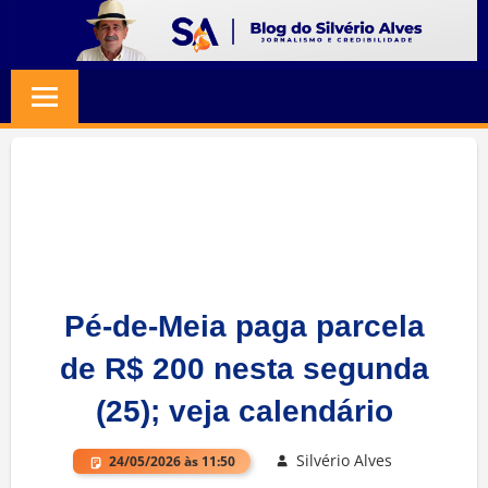
Skip
to
BLOG
Jornalismo
content
e
SILVERIO
Credibilidade
ALVES
Pé-de-Meia paga parcela
de R$ 200 nesta segunda
(25); veja calendário
Silvério Alves
24/05/2026 às 11:50