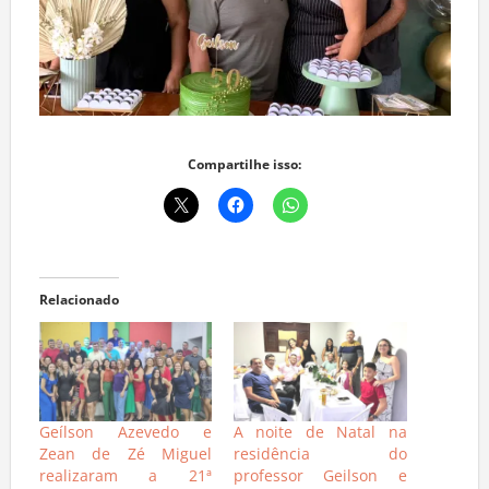
Compartilhe isso:
Relacionado
Geílson Azevedo e
A noite de Natal na
Zean de Zé Miguel
residência do
realizaram a 21ª
professor Geilson e