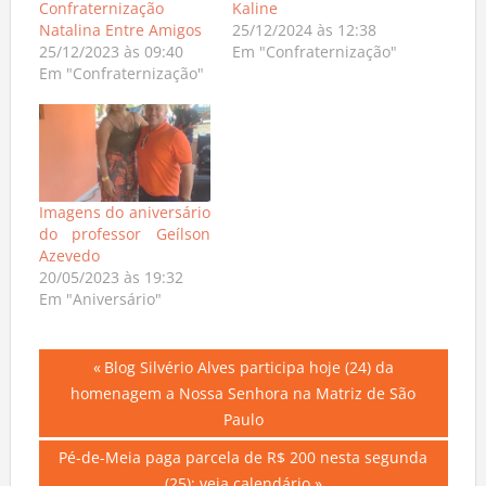
Confraternização
Kaline
Natalina Entre Amigos
25/12/2024 às 12:38
25/12/2023 às 09:40
Em "Confraternização"
Em "Confraternização"
Imagens do aniversário
do professor Geílson
Azevedo
20/05/2023 às 19:32
Em "Aniversário"
Navegação
Previous
Blog Silvério Alves participa hoje (24) da
Post:
homenagem a Nossa Senhora na Matriz de São
de
Paulo
Post
Next
Pé-de-Meia paga parcela de R$ 200 nesta segunda