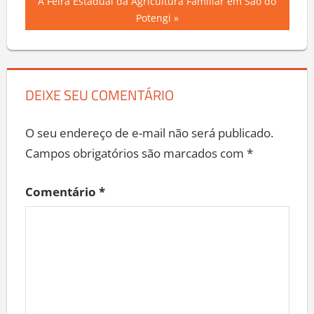
Next
A Feira Estadual da Agricultura Familiar em São do
Post
Post:
Potengi
DEIXE SEU COMENTÁRIO
O seu endereço de e-mail não será publicado.
Campos obrigatórios são marcados com
*
Comentário
*