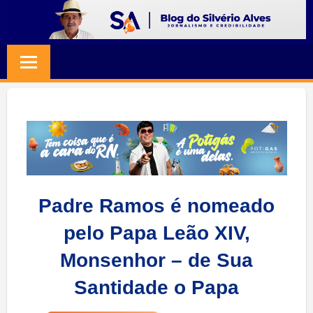
Skip
to
BLOG
Jornalismo
content
e
SILVERIO
Credibilidade
ALVES
Padre Ramos é nomeado
pelo Papa Leão XIV,
Monsenhor – de Sua
Santidade o Papa