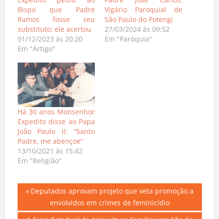
Expedito pediu ao
Padre José Carlos,
Bispo que Padre
Vigário Paroquial de
Ramos fosse seu
São Paulo do Potengi
substituto; ele acertou
27/03/2024 às 09:52
01/12/2023 às 20:20
Em "Paróquia"
Em "Artigo"
Há 30 anos Monsenhor
Expedito disse ao Papa
João Paulo II: “Santo
Padre, me abençoe”
13/10/2021 às 15:42
Em "Religião"
Navegação
Previous
Deputados aprovam projeto que veta promoção a
Post:
envolvidos em crimes de feminicídio
de