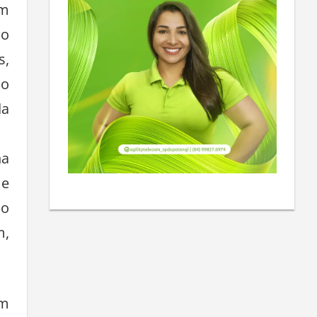
em
ão
s,
do
da
na
 e
 o
m,
am