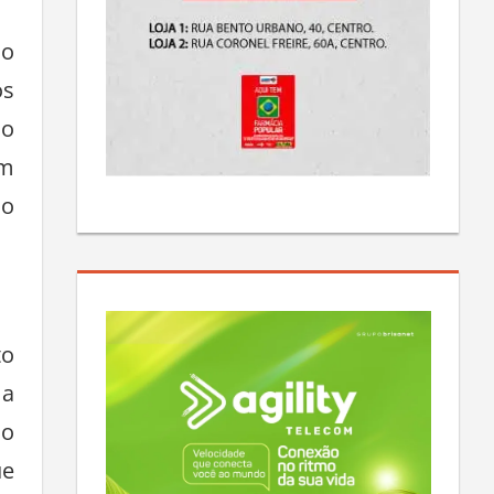
do
os
do
em
 o
to
 a
ão
ue