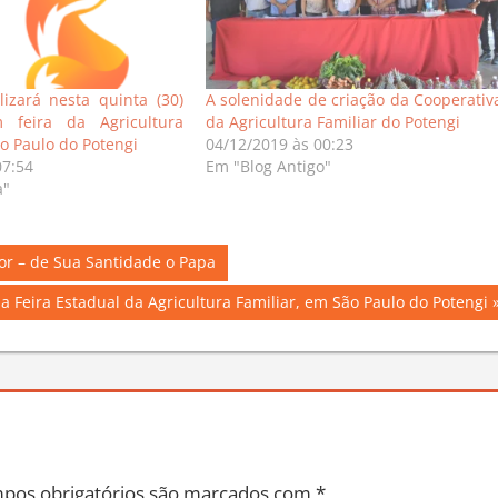
izará nesta quinta (30)
A solenidade de criação da Cooperativ
 feira da Agricultura
da Agricultura Familiar do Potengi
ão Paulo do Potengi
04/12/2019 às 00:23
07:54
Em "Blog Antigo"
a"
r – de Sua Santidade o Papa
da Feira Estadual da Agricultura Familiar, em São Paulo do Potengi