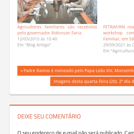
Agricultores familiares são recebidos
FETRAF/RN real
pelo governador Robinson Faria
workshop com
12/03/2015 às 10:40
Familiar, em S
Em "Blog Antigo"
29/09/2021 às 
Em "Agricultur
Navegação
Previous
Padre Ramos é nomeado pelo Papa Leão XIV, Monsenho
Post:
de
Next
Imagens desta quarta-feira (20), 2º dia 
Post:
Post
DEIXE SEU COMENTÁRIO