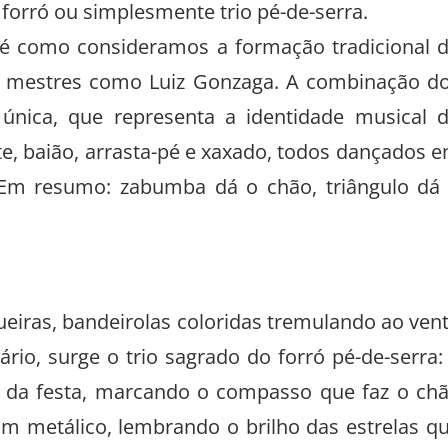
orró ou simplesmente trio pé-de-serra.
io é como consideramos a formação tradicional 
por mestres como Luiz Gonzaga. A combinação d
única, que representa a identidade musical 
e, baião, arrasta-pé e xaxado, todos dançados 
. Em resumo: zabumba dá o chão, triângulo dá
ueiras, bandeirolas coloridas tremulando ao ven
rio, surge o trio sagrado do forró pé-de-serra:
 da festa, marcando o compasso que faz o ch
om metálico, lembrando o brilho das estrelas q