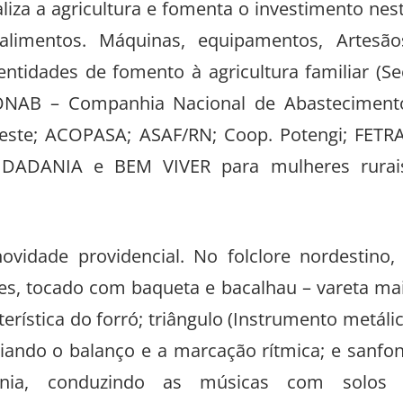
aliza a agricultura e fomenta o investimento nes
alimentos. Máquinas, equipamentos, Artesão
entidades de fomento à agricultura familiar (Se
 CONAB – Companhia Nacional de Abasteciment
este; ACOPASA; ASAF/RN; Coop. Potengi; FETR
IDADANIA e BEM VIVER para mulheres rurai
idade providencial. No folclore nordestino,
es, tocado com baqueta e bacalhau – vareta ma
terística do forró; triângulo (Instrumento metáli
iando o balanço e a marcação rítmica; e sanfo
onia, conduzindo as músicas com solos