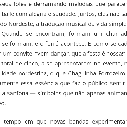
 seus foles e derramando melodias que parec
baile com alegria e saudade. Juntos, eles não s
do Nordeste, a tradução musical da vida simple
ia. Quando se encontram, formam um chama
es se formam, e o forró acontece. É como se ca
 um convite: “Vem dançar, que a festa é nossa!”
tal de cinco, a se apresentarem no evento, 
lidade nordestina, o que Chaguinha Forrozeiro
amente essa essência que faz o público sentir
 e a sanfona — símbolos que não apenas anima
o.
mo tempo em que novas bandas experiment