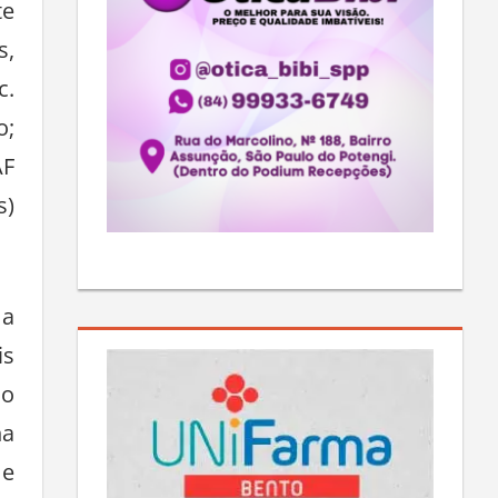
te
s,
c.
o;
AF
s)
 a
is
co
na
 e