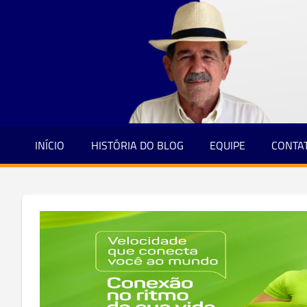
Jornalismo
Skip
e
to
Credibilidade
content
INÍCIO
HISTÓRIA DO BLOG
EQUIPE
CONTA