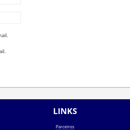
ail.
il.
LINKS
Parceiros