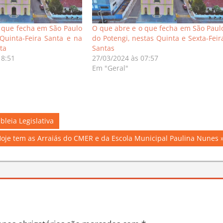
 que fecha em São Paulo
O que abre e o que fecha em São Paul
Quinta-Feira Santa e na
do Potengi, nestas Quinta e Sexta-Feir
ta
Santas
18:51
27/03/2024 às 07:57
Em "Geral"
leia Legislativa
ext
oje tem as Arraiás do CMER e da Escola Municipal Paulina Nunes
ost: