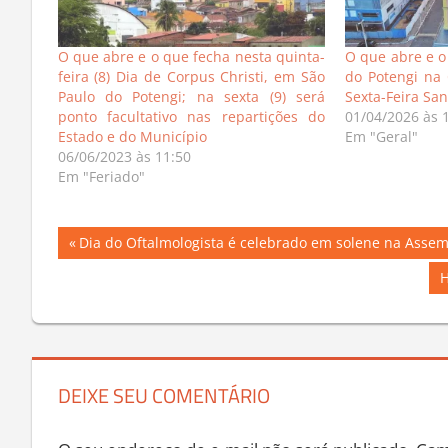
O que abre e o que fecha nesta quinta-
O que abre e o
feira (8) Dia de Corpus Christi, em São
do Potengi na 
Paulo do Potengi; na sexta (9) será
Sexta-Feira San
ponto facultativo nas repartições do
01/04/2026 às 
Estado e do Município
Em "Geral"
06/06/2023 às 11:50
Em "Feriado"
Navegação
Previous
Dia do Oftalmologista é celebrado em solene na Assemb
Post:
de
N
H
P
Post
DEIXE SEU COMENTÁRIO