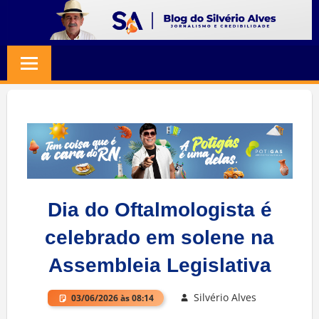
Skip
to
BLOG
Jornalismo
content
e
SILVERIO
Credibilidade
ALVES
Dia do Oftalmologista é
celebrado em solene na
Assembleia Legislativa
Silvério Alves
03/06/2026 às 08:14