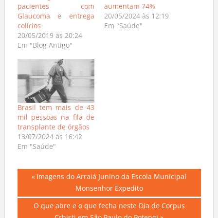
pacientes com
aumentam 74%
Glaucoma e entrega
20/05/2024 às 12:19
colírios
Em "Saúde"
20/05/2019 às 20:24
Em "Blog Antigo"
Brasil tem mais de 43
mil pessoas na fila de
transplante de órgãos
13/07/2024 às 16:42
Em "Saúde"
Navegação
Previous
Imagens do Arraiá Junino da Escola Municipal
Post:
Monsenhor Expedito
de
Next
O que abre e o que fecha neste Dia de Corpus