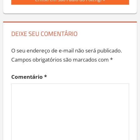
Post
Post:
Crhisti em São Paulo do Potengi
DEIXE SEU COMENTÁRIO
O seu endereço de e-mail não será publicado.
Campos obrigatórios são marcados com
*
Comentário
*