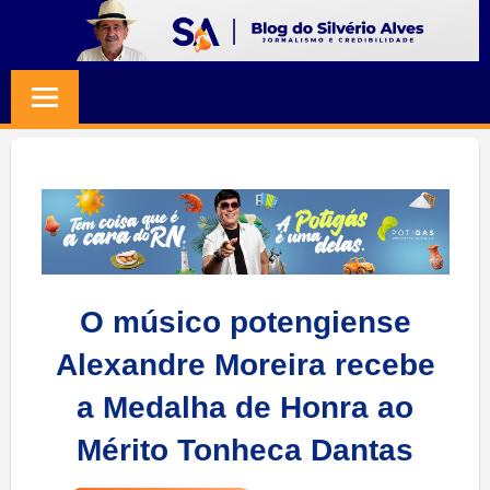
Skip
to
BLOG
Jornalismo
content
e
SILVERIO
Credibilidade
ALVES
O músico potengiense
Alexandre Moreira recebe
a Medalha de Honra ao
Mérito Tonheca Dantas