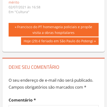
mérito
02/07/2021 às 16:58
Em "Cultura"
Navegação
Previous
Francisco do PT homenageia policiais e propõe
Post:
visita a obras hospitalares
de
Next
Hoje (29) é feriado em São Paulo do Potengi
Post
Post:
DEIXE SEU COMENTÁRIO
O seu endereço de e-mail não será publicado.
Campos obrigatórios são marcados com
*
Comentário
*