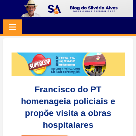
Skip
to
BLOG
Jornalismo
content
e
SILVERIO
Credibilidade
ALVES
Francisco do PT
homenageia policiais e
propõe visita a obras
hospitalares