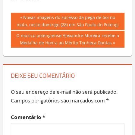
Em "Cotidiano"
Navegação
Previous
Novas imagens do sucesso da pega de boi no
Post:
mato, neste domingo (28) em São Paulo do Potengi
de
Next
O músico potengiense Alexandre Moreira recebe a
Post
Post:
Medalha de Honra ao Mérito Tonheca Dantas
DEIXE SEU COMENTÁRIO
O seu endereço de e-mail não será publicado.
Campos obrigatórios são marcados com
*
Comentário
*