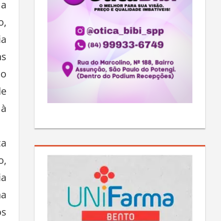
ma
o,
ia
ns
ão
de
 à
ca
o,
ia
na
os