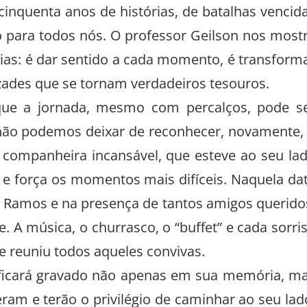
inquenta anos de histórias, de batalhas vencid
 para todos nós. O professor Geilson nos most
dias: é dar sentido a cada momento, é transform
izades que se tornam verdadeiros tesouros.
 que a jornada, mesmo com percalços, pode s
 não podemos deixar de reconhecer, novamente,
 companheira incansável, que esteve ao seu la
e força os momentos mais difíceis. Naquela da
 Ramos e na presença de tantos amigos querido
. A música, o churrasco, o “buffet” e cada sorri
e reuniu todos aqueles convivas.
 ficará gravado não apenas em sua memória, m
am e terão o privilégio de caminhar ao seu lad