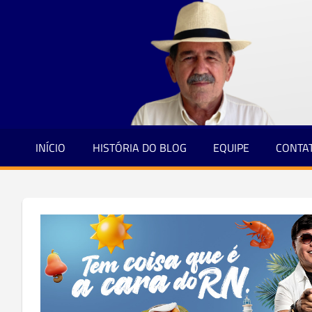
Jornalismo
Skip
e
to
Credibilidade
content
INÍCIO
HISTÓRIA DO BLOG
EQUIPE
CONTA