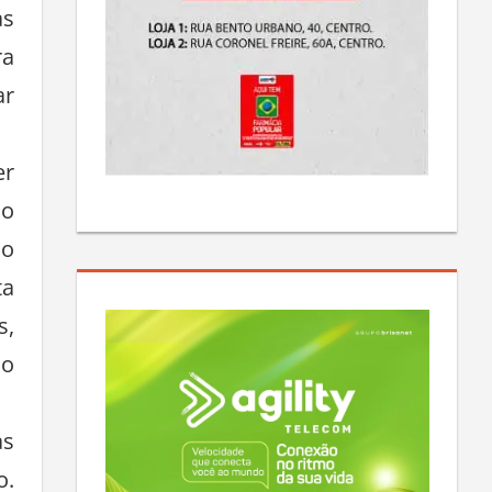
as
ra
ar
er
 o
do
ta
s,
so
as
o.