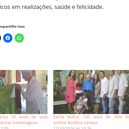
os em realizações, saúde e felicidade.
mpartilhe isso:
ebrou 70 anos de vida
Santa Maria: 100 anos de vida d
bonitas homenagens
senhor Antônio Lampa
17:05
17/10/2016 às 10:26