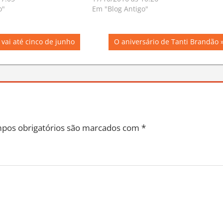
o"
Em "Blog Antigo"
Next
vai até cinco de junho
O aniversário de Tanti Brandão
Post:
pos obrigatórios são marcados com
*