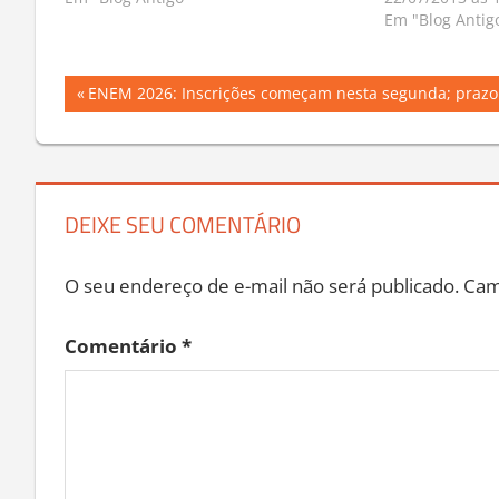
Em "Blog Antig
Navegação
Previous
ENEM 2026: Inscrições começam nesta segunda; prazo 
Post:
de
Post
DEIXE SEU COMENTÁRIO
O seu endereço de e-mail não será publicado.
Cam
Comentário
*