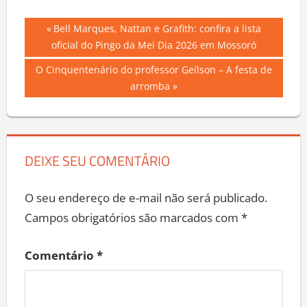
Navegação
Previous
Bell Marques, Nattan e Grafith: confira a lista
Post:
oficial do Pingo da Mei Dia 2026 em Mossoró
de
Next
O Cinquentenário do professor Geílson – A festa de
Post
Post:
arromba
DEIXE SEU COMENTÁRIO
O seu endereço de e-mail não será publicado.
Campos obrigatórios são marcados com
*
Comentário
*