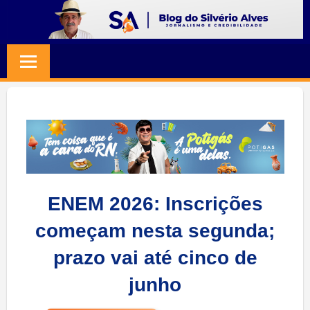
Skip
to
BLOG
Jornalismo
content
e
SILVERIO
Credibilidade
ALVES
ENEM 2026: Inscrições
começam nesta segunda;
prazo vai até cinco de
junho