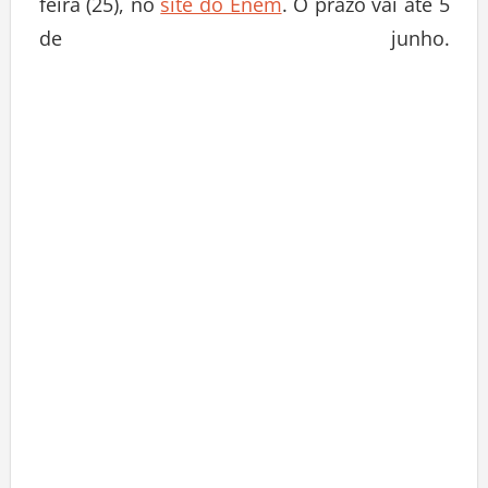
feira (25), no
site do Enem
. O prazo vai até 5
de junho.