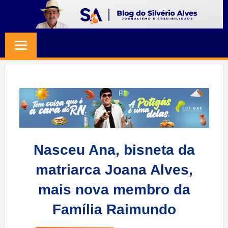
Skip
to
BLOG
Jornalismo
content
e
SILVERIO
Credibilidade
ALVES
Nasceu Ana, bisneta da
matriarca Joana Alves,
mais nova membro da
Família Raimundo