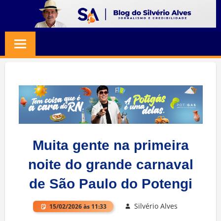
Skip
to
BLOG
Jornalismo
content
e
SILVERIO
Credibilidade
ALVES
Muita gente na primeira
noite do grande carnaval
de São Paulo do Potengi
Silvério Alves
15/02/2026 às 11:33