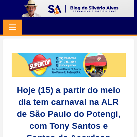
Skip
to
BLOG
Jornalismo
content
e
SILVERIO
Credibilidade
ALVES
Hoje (15) a partir do meio
dia tem carnaval na ALR
de São Paulo do Potengi,
com Tony Santos e