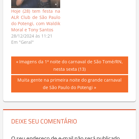
Hoje (28) tem festa na
ALR Club de São Paulo
do Potengi, com Waldik
Moral e Tony Santos
28/12/2024 às 11:21
Em "Geral"
Navegação
Previous
Imagens da 1ª noite do carnaval de São Tomé/RN,
Post:
nesta sexta (13)
de
Next
Muita gente na primeira noite do grande carnaval
Post
Post:
de São Paulo do Potengi
DEIXE SEU COMENTÁRIO