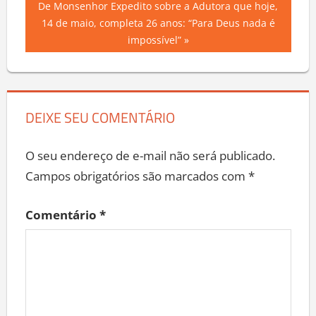
Next
De Monsenhor Expedito sobre a Adutora que hoje,
Post
Post:
14 de maio, completa 26 anos: “Para Deus nada é
impossível”
DEIXE SEU COMENTÁRIO
O seu endereço de e-mail não será publicado.
Campos obrigatórios são marcados com
*
Comentário
*