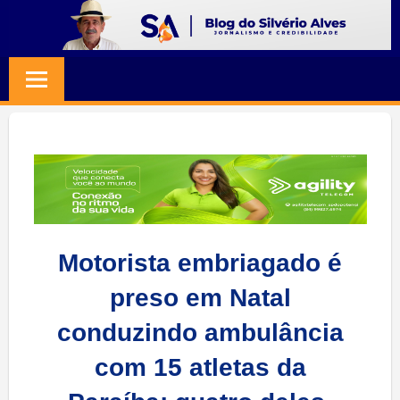
Skip
to
BLOG
Jornalismo
content
e
SILVERIO
Credibilidade
ALVES
Motorista embriagado é
preso em Natal
conduzindo ambulância
com 15 atletas da