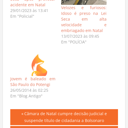
Seca após provocar
acidente em Natal
Velozes e furiosos:
29/01/2023 às 13:41
Idoso é preso na Lei
Em "Policial"
Seca em alta
velocidade e
embriagado em Natal
13/07/2023 às 09:45
Em "POLÍCIA"
Jovem é baleado em
São Paulo do Potengi
26/05/2014 às 02:25
Em "Blog Antigo"
Navegação
Previous
Câmara de Natal cumpre decisão judicial e
Post:
suspende título de cidadania a Bolsonaro
de