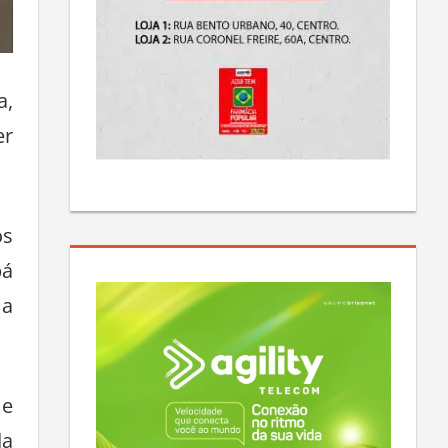
a,
er
os
bá
 a
 e