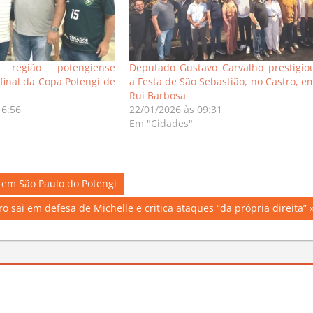
a região potengiense
Deputado Gustavo Carvalho prestigio
final da Copa Potengi de
a Festa de São Sebastião, no Castro, e
Rui Barbosa
16:56
22/01/2026 às 09:31
Em "Cidades"
em São Paulo do Potengi
o sai em defesa de Michelle e critica ataques “da própria direita”