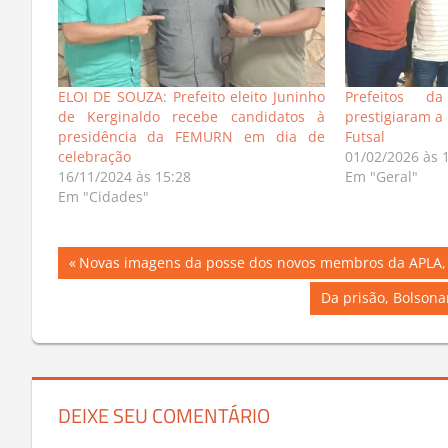
ELOI DE SOUZA: Prefeito eleito Juninho
Prefeitos d
de Kerginaldo recebe candidatos à
prestigiaram a 
presidência da FEMURN em dia de
Futsal
celebração
01/02/2026 às 
16/11/2024 às 15:28
Em "Geral"
Em "Cidades"
Navegação
Previous
Novas imagens da posse dos novos membros da APLA, 
Post:
de
Next
Da prisão, Bolsonar
Post:
Post
DEIXE SEU COMENTÁRIO