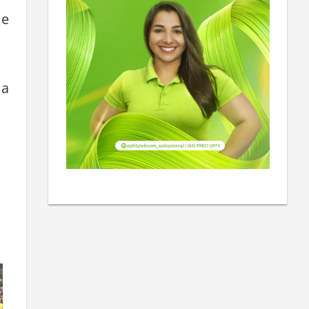
da
 e
 a