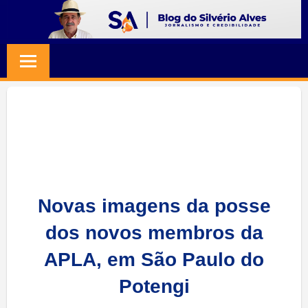
Skip
to
BLOG
Jornalismo
content
e
SILVERIO
Credibilidade
ALVES
Novas imagens da posse
dos novos membros da
APLA, em São Paulo do
Potengi