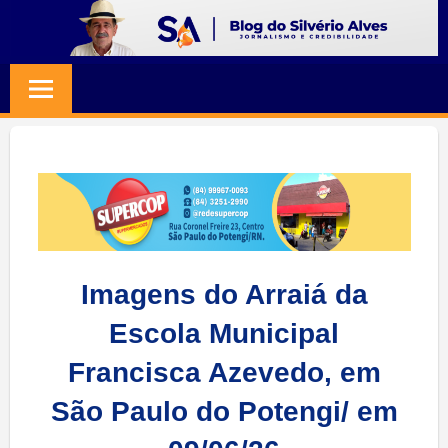
Skip
to
BLOG
Jornalismo
content
e
SILVERIO
Credibilidade
ALVES
Imagens do Arraiá da
Escola Municipal
Francisca Azevedo, em
São Paulo do Potengi/ em