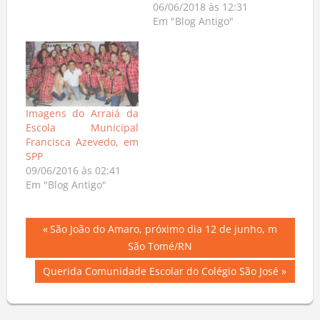
06/06/2018 às 12:31
Em "Blog Antigo"
Imagens do Arraiá da
Escola Municipal
Francisca Azevedo, em
SPP
09/06/2016 às 02:41
Em "Blog Antigo"
Navegação
Previous
São João do Amaro, próximo dia 12 de junho, m
Post:
São Tomé/RN
de
Next
Querida Comunidade Escolar do Colégio São José
Post
Post: