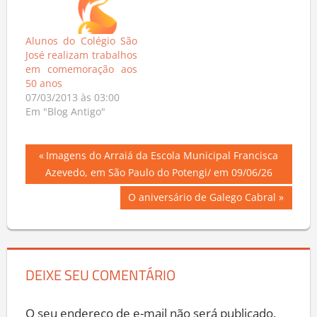
Alunos do Colégio São
José realizam trabalhos
em comemoração aos
50 anos
07/03/2013 às 03:00
Em "Blog Antigo"
Navegação
Previous
Imagens do Arraiá da Escola Municipal Francisca
Post:
Azevedo, em São Paulo do Potengi/ em 09/06/26
de
Next
O aniversário de Galego Cabral
Post
Post:
DEIXE SEU COMENTÁRIO
O seu endereço de e-mail não será publicado.