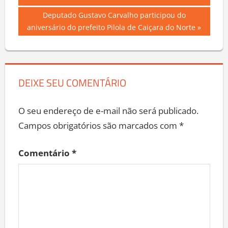
de
Next
Deputado Gustavo Carvalho participou do
Post
Post:
aniversário do prefeito Pilola de Caiçara do Norte
DEIXE SEU COMENTÁRIO
O seu endereço de e-mail não será publicado.
Campos obrigatórios são marcados com
*
Comentário
*