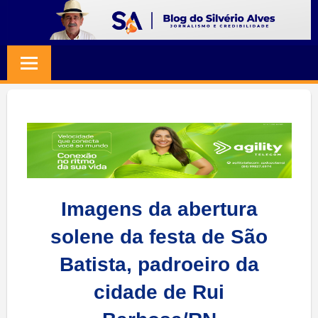
Skip
to
BLOG
Jornalismo
content
e
SILVERIO
Credibilidade
ALVES
Imagens da abertura
solene da festa de São
Batista, padroeiro da
cidade de Rui