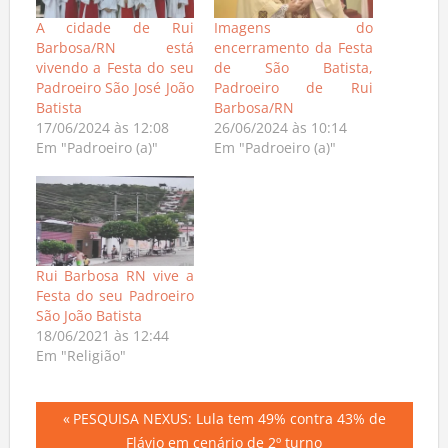
A cidade de Rui
Imagens do
Barbosa/RN está
encerramento da Festa
vivendo a Festa do seu
de São Batista,
Padroeiro São José João
Padroeiro de Rui
Batista
Barbosa/RN
17/06/2024 às 12:08
26/06/2024 às 10:14
Em "Padroeiro (a)"
Em "Padroeiro (a)"
Rui Barbosa RN vive a
Festa do seu Padroeiro
São João Batista
18/06/2021 às 12:44
Em "Religião"
Navegação
Previous
PESQUISA NEXUS: Lula tem 49% contra 43% de
Post:
Flávio em cenário de 2º turno