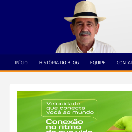
Jornalismo
Skip
e
to
Credibilidade
content
INÍCIO
HISTÓRIA DO BLOG
EQUIPE
CONTA