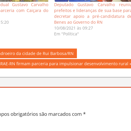
dual Gustavo Carvalho
Deputado Gustavo Carvalho reuni
arceria com Caiçara do
prefeitos e lideranças de sua base par
decretar apoio a pré-candidatura d
15:20
Benes ao Governo do RN
10/08/2021 às 09:27
Em "Política"
padroeiro da cidade de Rui Barbosa/RN
BRAE-RN firmam parceria para impulsionar desenvolvimento rural
pos obrigatórios são marcados com
*