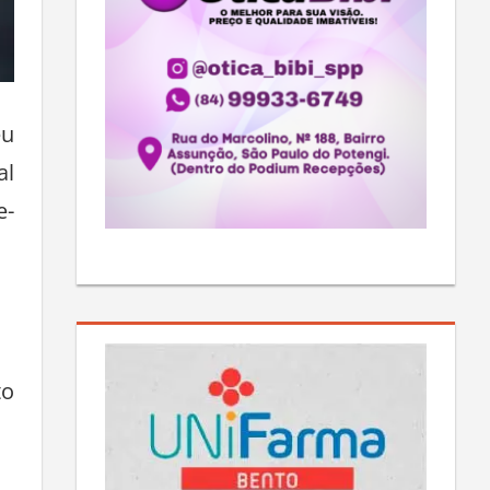
eu
al
e-
to