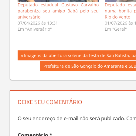
Deputado estadual Gustavo Carvalho
Deputado esta
parabeniza seu amigo Babá pelo seu
numa bonita p
aniversário
Rio do Vento
07/04/2026 às 13:31
01/07/2026 às 
Em "Aniversário"
Em "Geral"
Navegação
Previous
Imagens da abertura solene da festa de São Batista, 
Post:
de
Next
Prefeitura de São Gonçalo do Amarante e SE
Post:
Post
DEIXE SEU COMENTÁRIO
O seu endereço de e-mail não será publicado.
Cam