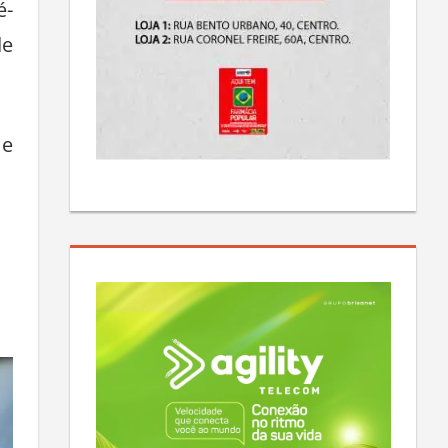
é-
de
 e