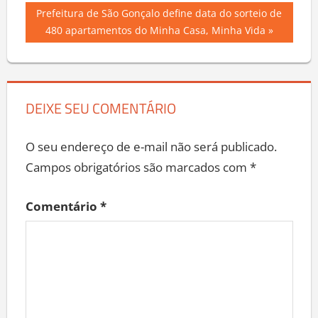
de
Next
Prefeitura de São Gonçalo define data do sorteio de
Post
Post:
480 apartamentos do Minha Casa, Minha Vida
DEIXE SEU COMENTÁRIO
O seu endereço de e-mail não será publicado.
Campos obrigatórios são marcados com
*
Comentário
*