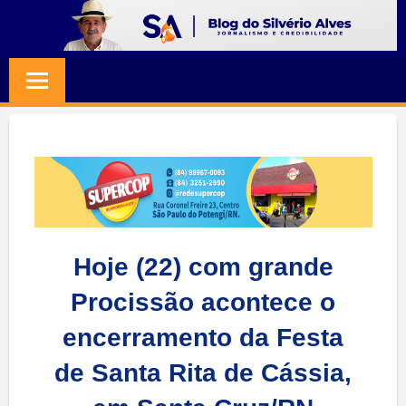
Skip
to
BLOG
Jornalismo
content
e
SILVERIO
Credibilidade
ALVES
Hoje (22) com grande
Procissão acontece o
encerramento da Festa
de Santa Rita de Cássia,