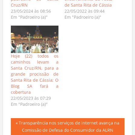
padroeira de Santa
encerramento da Festa
Cruz/RN
de Santa Rita de Cássia
23/05/2024 às 08:56
22/05/2022 às 09:44
Em "Padroeiro (a)"
Em "Padroeiro (a)"
Hoje (22) todos os
caminhos levam a
Santa Cruz/RN, para a
grande procissão de
Santa Rita de Cássia; O
Blog SA fará a
cobertura
22/05/2023 às 07:29
Em "Padroeiro (a)"
Navegação
Previous
Transparência nos serviços de internet avança na
Post:
Comissão de Defesa do Consumidor da ALRN