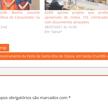
neide Basílio assume
ALRN aprova projeto que proíb
efesa do Consumidor na
apreensão de motos 155 cilindrada
com documentos atrasados
13:42
08/07/2021 às 16:04
Em "Geral"
engi
encerramento da Festa de Santa Rita de Cássia, em Santa Cruz/RN
pos obrigatórios são marcados com
*