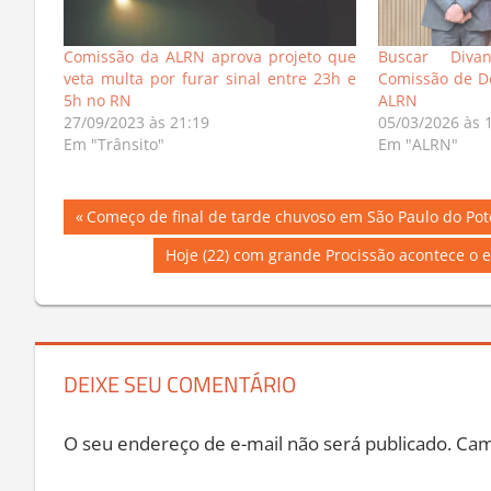
Comissão da ALRN aprova projeto que
Buscar Diva
veta multa por furar sinal entre 23h e
Comissão de D
5h no RN
ALRN
27/09/2023 às 21:19
05/03/2026 às 
Em "Trânsito"
Em "ALRN"
Navegação
Previous
Começo de final de tarde chuvoso em São Paulo do Pot
Post:
de
Next
Hoje (22) com grande Procissão acontece o 
Post:
Post
DEIXE SEU COMENTÁRIO
O seu endereço de e-mail não será publicado.
Cam