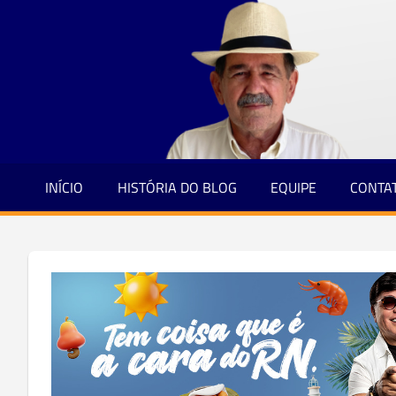
Jornalismo
Skip
e
to
Credibilidade
content
INÍCIO
HISTÓRIA DO BLOG
EQUIPE
CONTA