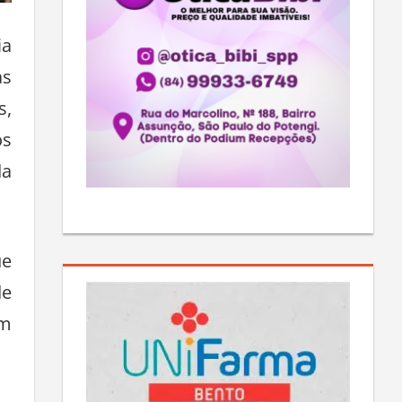
ia
as
s,
os
da
ue
de
om