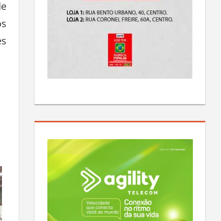
de
os
es