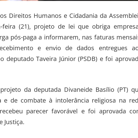
os Direitos Humanos e Cidadania da Assemble
-feira (21), projeto de lei que obriga empres
arga pós-paga a informarem, nas faturas mensai
recebimento e envio de dados entregues a
o deputado Taveira Júnior (PSDB) e foi aprova
rojeto da deputada Divaneide Basílio (PT) q
ta e de combate à intolerância religiosa na re
 recebeu parecer favorável e foi aprovada c
 Justiça.