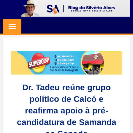
Skip
to
BLOG
Jornalismo
content
e
SILVERIO
Credibilidade
ALVES
Dr. Tadeu reúne grupo
político de Caicó e
reafirma apoio à pré-
candidatura de Samanda