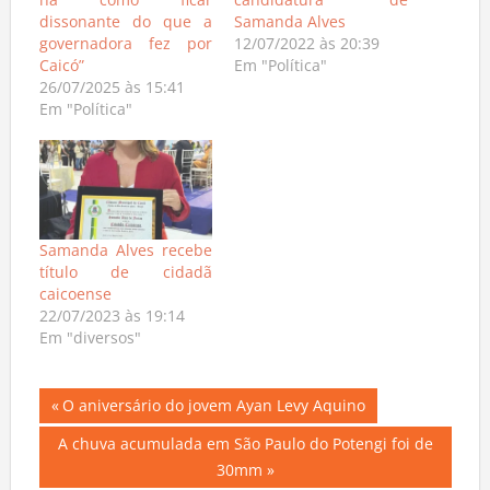
há como ficar
candidatura de
dissonante do que a
Samanda Alves
governadora fez por
12/07/2022 às 20:39
Caicó”
Em "Política"
26/07/2025 às 15:41
Em "Política"
Samanda Alves recebe
título de cidadã
caicoense
22/07/2023 às 19:14
Em "diversos"
Navegação
Previous
O aniversário do jovem Ayan Levy Aquino
Post:
de
Next
A chuva acumulada em São Paulo do Potengi foi de
Post:
30mm