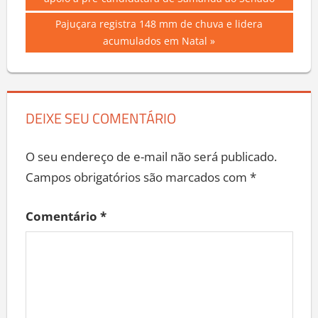
Post:
apoio à pré-candidatura de Samanda ao Senado
de
Next
Pajuçara registra 148 mm de chuva e lidera
Post
Post:
acumulados em Natal
DEIXE SEU COMENTÁRIO
O seu endereço de e-mail não será publicado.
Campos obrigatórios são marcados com
*
Comentário
*