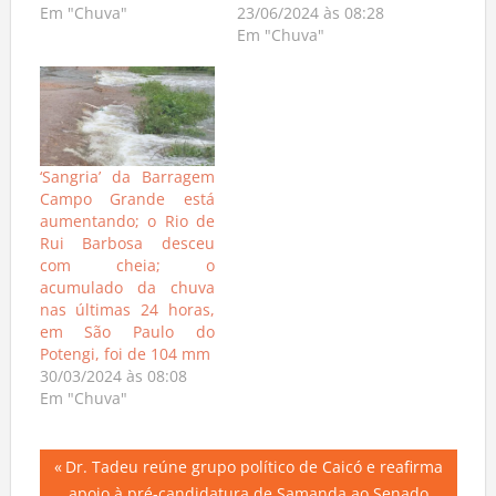
Em "Chuva"
23/06/2024 às 08:28
Em "Chuva"
‘Sangria’ da Barragem
Campo Grande está
aumentando; o Rio de
Rui Barbosa desceu
com cheia; o
acumulado da chuva
nas últimas 24 horas,
em São Paulo do
Potengi, foi de 104 mm
30/03/2024 às 08:08
Em "Chuva"
Navegação
Previous
Dr. Tadeu reúne grupo político de Caicó e reafirma