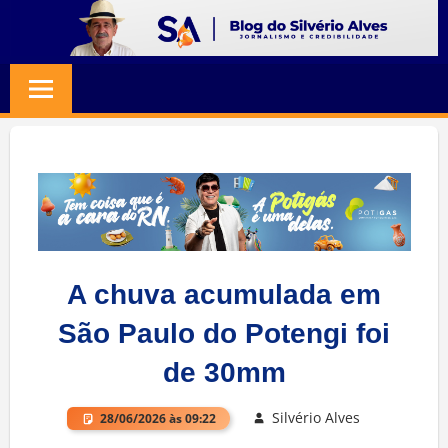
Skip
to
BLOG
Jornalismo
content
e
SILVERIO
Credibilidade
ALVES
A chuva acumulada em
São Paulo do Potengi foi
de 30mm
Silvério Alves
28/06/2026 às 09:22