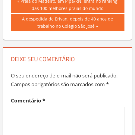
Navegação
Previous
Praia do Madeiro, em Pipa/RN, entra no ranking
Post:
das 100 melhores praias do mundo
de
Next
A despedida de Erivan, depois de 40 anos de
Post
Post:
trabalho no Colégio São José
DEIXE SEU COMENTÁRIO
O seu endereço de e-mail não será publicado.
Campos obrigatórios são marcados com
*
Comentário
*