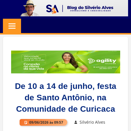
Skip
to
BLOG
Jornalismo
content
e
SILVERIO
Credibilidade
ALVES
De 10 a 14 de junho, festa
de Santo Antônio, na
Comunidade de Curicaca
Silvério Alves
09/06/2026 às 09:57