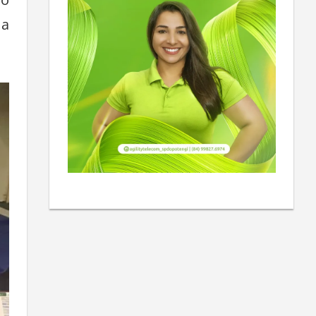
io
 a