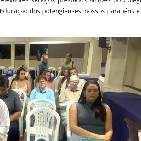
relevantes serviços prestados através do Colég
a Educação dos potengienses, nossos parabéns e