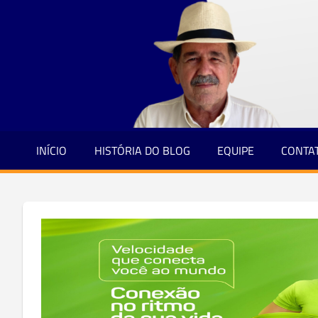
Jornalismo
Skip
e
to
Credibilidade
content
INÍCIO
HISTÓRIA DO BLOG
EQUIPE
CONTA