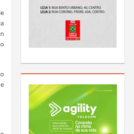
de
la
an
ao
ão
 e