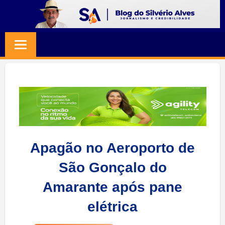
Skip
to
BLOG
Jornalismo
content
e
SILVERIO
Credibilidade
ALVES
Apagão no Aeroporto de
São Gonçalo do
Amarante após pane
elétrica