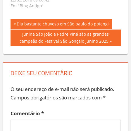
22/03/2018 às 00:42
Em "Blog Antigo"
Navegação
Previous
Dia bastante chuvoso em São paulo do potengi
Post:
de
Next
Junina São João e Padre Piná são as grandes
Post:
campeãs do Festival São Gonçalo Junino 2025
Post
DEIXE SEU COMENTÁRIO
O seu endereço de e-mail não será publicado.
Campos obrigatórios são marcados com
*
Comentário
*