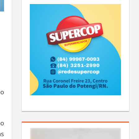
ão
ao
as