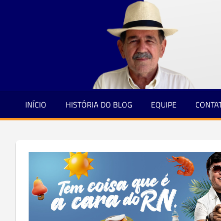
Jornalismo
Skip
e
to
Credibilidade
content
INÍCIO
HISTÓRIA DO BLOG
EQUIPE
CONTA